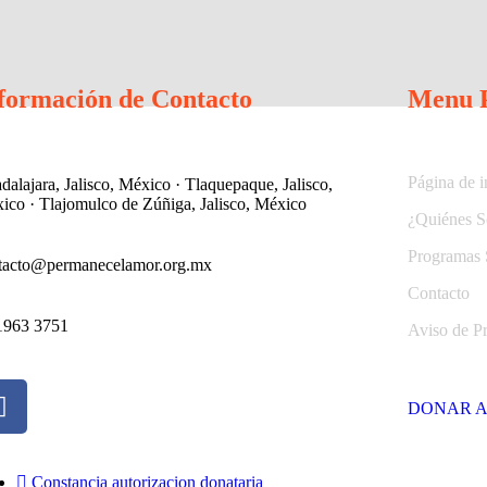
formación de Contacto
Menu P
Página de i
dalajara, Jalisco, México · Tlaquepaque, Jalisco,
ico · Tlajomulco de Zúñiga, Jalisco, México
¿Quiénes 
Programas 
tacto@permanecelamor.org.mx
Contacto
1963 3751
Aviso de P
DONAR 
Constancia autorizacion donataria