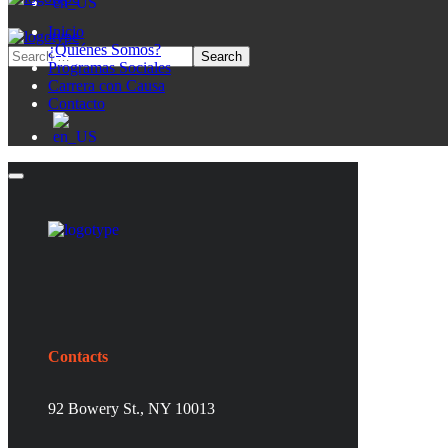
Inicio
¿Quiénes Somos?
Programas Sociales
Carrera con Causa
Contacto
Contacts
92 Bowery St., NY 10013