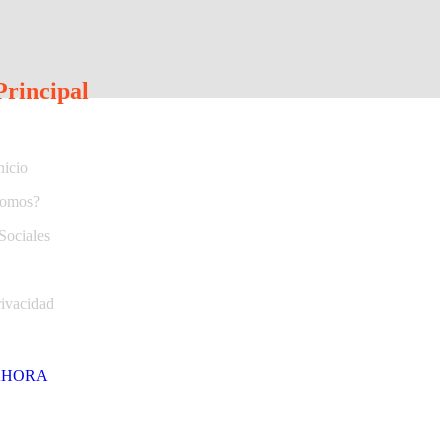
rincipal
nicio
Somos?
Sociales
rivacidad
AHORA