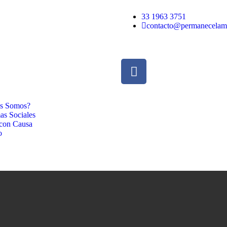
33 1963 3751
contacto@permanecelam
s Somos?
as Sociales
 con Causa
o