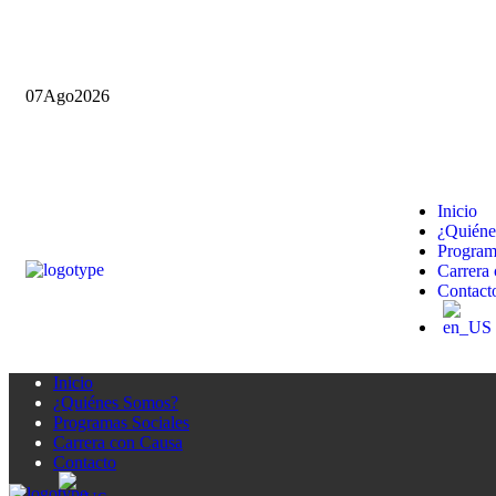
07
Ago
2026
Inicio
¿Quiéne
Program
Carrera
Contact
Inicio
¿Quiénes Somos?
Programas Sociales
Carrera con Causa
Contacto